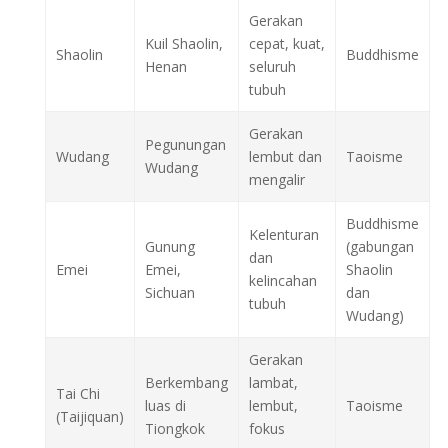
Gerakan
Kuil Shaolin,
cepat, kuat,
Shaolin
Buddhisme
Henan
seluruh
tubuh
Gerakan
Pegunungan
Wudang
lembut dan
Taoisme
Wudang
mengalir
Buddhisme
Kelenturan
Gunung
(gabungan
dan
Emei
Emei,
Shaolin
kelincahan
Sichuan
dan
tubuh
Wudang)
Gerakan
Berkembang
lambat,
Tai Chi
luas di
lembut,
Taoisme
(Taijiquan)
Tiongkok
fokus