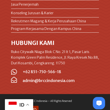
Jasa Penerjemah
Konseling Jurusan & Karier
Rekrutmen Magang & Kerja Perusahaan China
Program Kerjasama Dengan Kampus China
HUBUNGI KAMI
Ruko Citywalk Niaga Blok C No. 21 lt 1, Pasar Laris
Komplek Green Palm Residence, Jl. Raya Kresek No.88,
Duri Kosambi, Cengkareng. 11750

+62 851-750-566-18

admin@brccindonesia.com
© 2023 – 2025 BRCC Indonesia – All Rights Reserved
ID