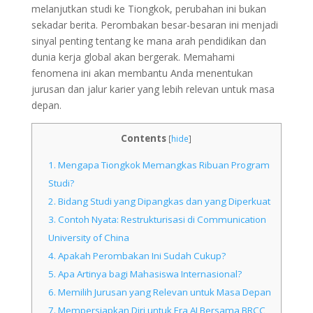
melanjutkan studi ke Tiongkok, perubahan ini bukan
sekadar berita. Perombakan besar-besaran ini menjadi
sinyal penting tentang ke mana arah pendidikan dan
dunia kerja global akan bergerak. Memahami
fenomena ini akan membantu Anda menentukan
jurusan dan jalur karier yang lebih relevan untuk masa
depan.
Contents
[
hide
]
1.
Mengapa Tiongkok Memangkas Ribuan Program
Studi?
2.
Bidang Studi yang Dipangkas dan yang Diperkuat
3.
Contoh Nyata: Restrukturisasi di Communication
University of China
4.
Apakah Perombakan Ini Sudah Cukup?
5.
Apa Artinya bagi Mahasiswa Internasional?
6.
Memilih Jurusan yang Relevan untuk Masa Depan
7.
Mempersiapkan Diri untuk Era AI Bersama BRCC