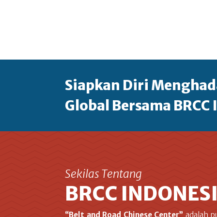
Siapkan Diri Menghad
Global Bersama BRCC 
Sekilas Tentang
BRCC INDONES
“Belt and Road Chinese Center”
adalah p