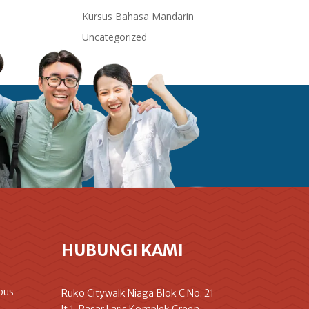
Kursus Bahasa Mandarin
Uncategorized
HUBUNGI KAMI
pus
Ruko Citywalk Niaga Blok C No. 21