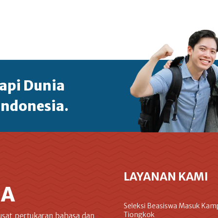
api Dunia
Indonesia.
LAYANAN KAMI
IA
Seleksi Beasiswa Masuk Kam
Tiongkok
usat pertukaran bahasa dan