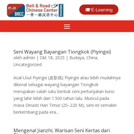
E-Learning
Seni Wayang Bayangan Tiongkok (Piyingxi)
oleh
admin
|
Okt 18, 2025
|
Budaya
,
China
,
Uncategorized
Asal-Usul Piyingxi (皮影戏) Piyingxi atau lebih mudahnya
dikenal sebagai wayang bayangan Tiongkok
merupakan salah satu bentuk seni pertunjukan kuno
yang lahir lebih dari 1.500 tahun lalu. Muncul pada
masa Dinasti Han Timur (25–220 M), seni ini semakin
berkembang pada era...
Mengenal Jianzhi, Warisan Seni Kertas dari