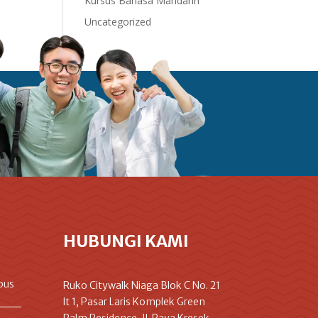
Kursus Bahasa Mandarin
Uncategorized
HUBUNGI KAMI
pus
Ruko Citywalk Niaga Blok C No. 21
lt 1, Pasar Laris Komplek Green