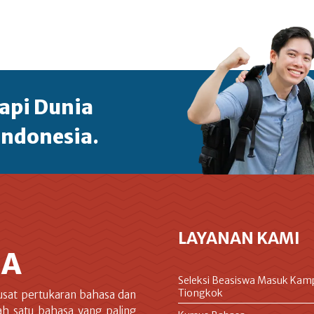
api Dunia
Indonesia.
LAYANAN KAMI
IA
Seleksi Beasiswa Masuk Kam
Tiongkok
usat pertukaran bahasa dan
ah satu bahasa yang paling