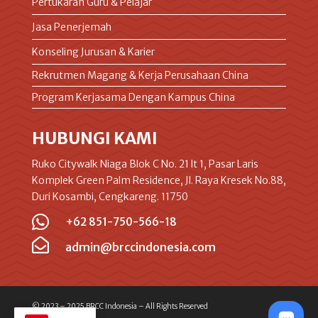
Pertukaran Guru & Pelajar
Jasa Penerjemah
Konseling Jurusan & Karier
Rekrutmen Magang & Kerja Perusahaan China
Program Kerjasama Dengan Kampus China
HUBUNGI KAMI
Ruko Citywalk Niaga Blok C No. 21 lt 1, Pasar Laris
Komplek Green Palm Residence, Jl. Raya Kresek No.88,
Duri Kosambi, Cengkareng. 11750

+62 851-750-566-18

admin@brccindonesia.com
© 2023 – 2025 BRCC Indonesia – All Rights Reserved