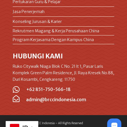
Pertukaran Guru & Pelajar
Jasa Penerjemah
Konseling Jurusan & Karier
Rekrutmen Magang & Kerja Perusahaan China
Program Kerjasama Dengan Kampus China
HUBUNGI KAMI
Ruko Citywalk Niaga Blok C No. 21 lt 1, Pasar Laris
Komplek Green Palm Residence, Jl. Raya Kresek No.88,
Duri Kosambi, Cengkareng. 11750

+62 851-750-566-18

admin@brccindonesia.com
© 2023 – 2025 BRCC Indonesia – All Rights Reserved