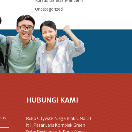
Kursus Bahasa Mandarin
Uncategorized
HUBUNGI KAMI
pus
Ruko Citywalk Niaga Blok C No. 21
lt 1, Pasar Laris Komplek Green