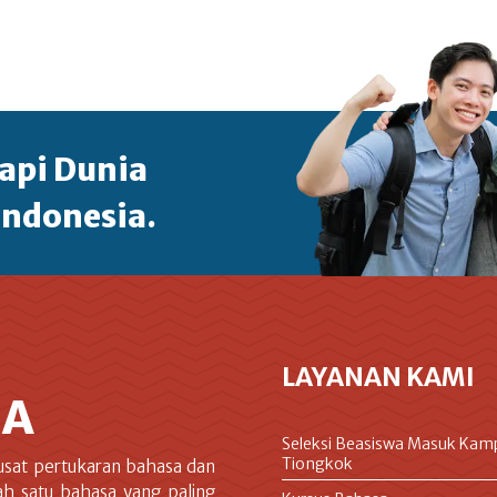
api Dunia
Indonesia.
LAYANAN KAMI
IA
Seleksi Beasiswa Masuk Kam
Tiongkok
usat pertukaran bahasa dan
ah satu bahasa yang paling