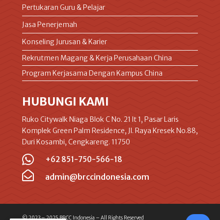
Pertukaran Guru & Pelajar
Jasa Penerjemah
Konseling Jurusan & Karier
Rekrutmen Magang & Kerja Perusahaan China
Program Kerjasama Dengan Kampus China
HUBUNGI KAMI
Ruko Citywalk Niaga Blok C No. 21 lt 1, Pasar Laris
Komplek Green Palm Residence, Jl. Raya Kresek No.88,
Duri Kosambi, Cengkareng. 11750

+62 851-750-566-18

admin@brccindonesia.com
© 2023 – 2025 BRCC Indonesia – All Rights Reserved