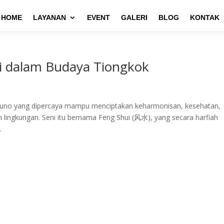
HOME
LAYANAN
EVENT
GALERI
BLOG
KONTAK
i dalam Budaya Tiongkok
kuno yang dipercaya mampu menciptakan keharmonisan, kesehatan,
 lingkungan. Seni itu bernama Feng Shui (风水), yang secara harfiah
.