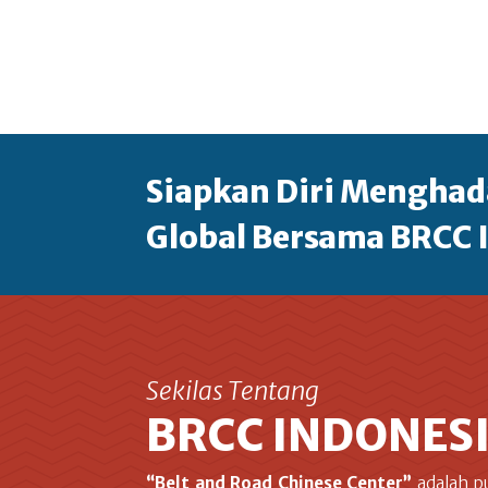
Siapkan Diri Menghad
Global Bersama BRCC 
Sekilas Tentang
BRCC INDONES
“Belt and Road Chinese Center”
adalah p