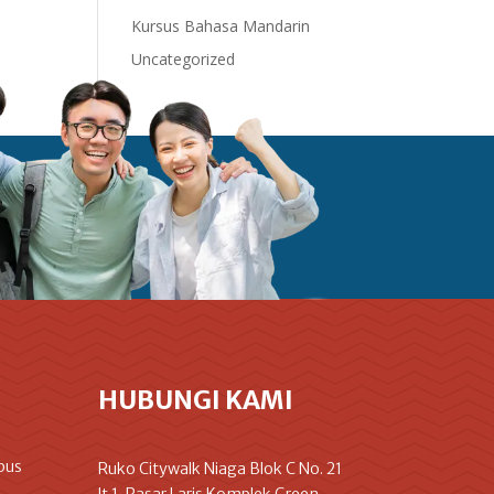
Kursus Bahasa Mandarin
Uncategorized
HUBUNGI KAMI
pus
Ruko Citywalk Niaga Blok C No. 21