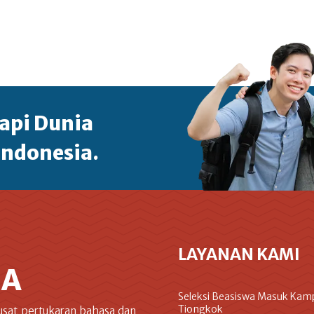
api Dunia
Indonesia.
LAYANAN KAMI
IA
Seleksi Beasiswa Masuk Kam
Tiongkok
usat pertukaran bahasa dan